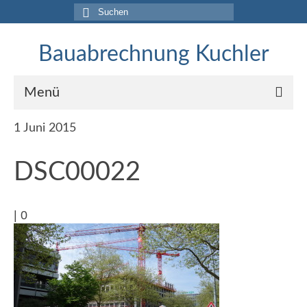
Suche
nach:
Bauabrechnung Kuchler
Menü
1
Juni 2015
Home
Dienstleistung
DSC00022
Referenzen
|
0
Projekte 2017-2020
Aufmasse für Gerichtsgutachten
Rohbauabrechnungen
BIM-Abrechnung