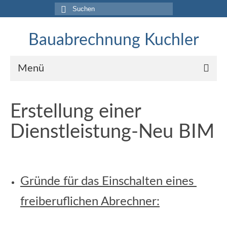
Suche
nach:
Bauabrechnung Kuchler
Menü
Home
Erstellung einer
Dienstleistung
Dienstleistung-Neu BIM
Referenzen
Projekte 2017-2020
Gründe für das Einschalten eines
Aufmasse für Gerichtsgutachten
freiberuflichen Abrechner:
Rohbauabrechnungen
BIM-Abrechnung