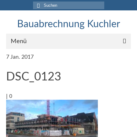
Suche
nach:
Bauabrechnung Kuchler
Menü
7
Jan. 2017
Home
Dienstleistung
DSC_0123
Referenzen
|
0
Projekte 2017-2020
Aufmasse für Gerichtsgutachten
Rohbauabrechnungen
BIM-Abrechnung