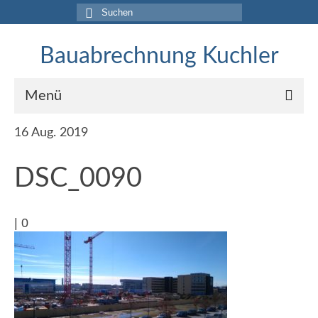
Suche
nach:
Bauabrechnung Kuchler
Menü
16
Aug. 2019
Home
Dienstleistung
DSC_0090
Referenzen
|
0
Projekte 2017-2020
Aufmasse für Gerichtsgutachten
Rohbauabrechnungen
BIM-Abrechnung