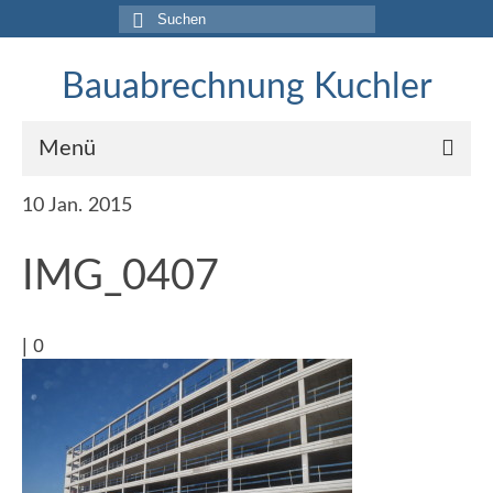
Suche
nach:
Bauabrechnung Kuchler
Menü
10
Jan. 2015
Home
Dienstleistung
IMG_0407
Referenzen
|
0
Projekte 2017-2020
Aufmasse für Gerichtsgutachten
Rohbauabrechnungen
BIM-Abrechnung